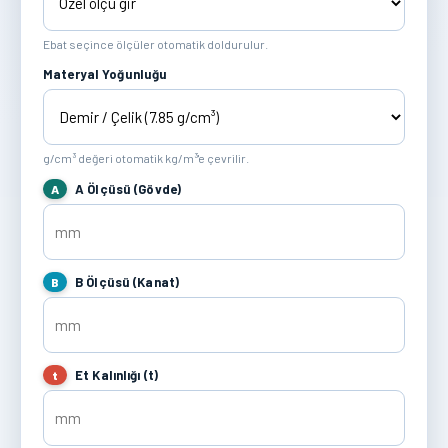
Ebat seçince ölçüler otomatik doldurulur.
Materyal Yoğunluğu
g/cm³ değeri otomatik kg/m³'e çevrilir.
A Ölçüsü (Gövde)
A
B Ölçüsü (Kanat)
B
Et Kalınlığı (t)
t