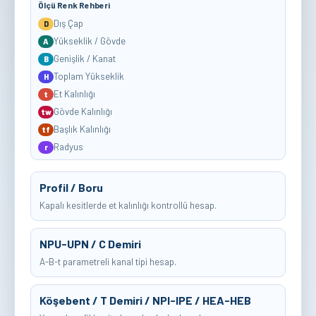
Ölçü Renk Rehberi
Dış Çap
D
Yükseklik / Gövde
A
Genişlik / Kanat
B
Toplam Yükseklik
H
Et Kalınlığı
t
Gövde Kalınlığı
tw
Başlık Kalınlığı
tf
Radyus
r
Profil / Boru
Kapalı kesitlerde et kalınlığı kontrollü hesap.
NPU-UPN / C Demiri
A-B-t parametreli kanal tipi hesap.
Köşebent / T Demiri / NPI-IPE / HEA-HEB