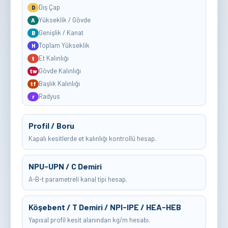
Dış Çap
D
Yükseklik / Gövde
A
Genişlik / Kanat
B
Toplam Yükseklik
H
Et Kalınlığı
t
Gövde Kalınlığı
tw
Başlık Kalınlığı
tf
Radyus
r
Profil / Boru
Kapalı kesitlerde et kalınlığı kontrollü hesap.
NPU-UPN / C Demiri
A-B-t parametreli kanal tipi hesap.
Köşebent / T Demiri / NPI-IPE / HEA-HEB
Yapısal profil kesit alanından kg/m hesabı.