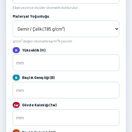
Ebat seçince ölçüler otomatik doldurulur.
Materyal Yoğunluğu
g/cm³ değeri otomatik kg/m³'e çevrilir.
Yükseklik (H)
H
Başlık Genişliği (B)
B
Gövde Kalınlığı (tw)
tw