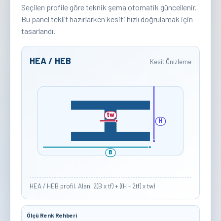
Seçilen profile göre teknik şema otomatik güncellenir.
Bu panel teklif hazırlarken kesiti hızlı doğrulamak için
tasarlandı.
HEA / HEB
Kesit Önizleme
tw
H
B
HEA / HEB profil. Alan: 2(B x tf) + ((H - 2tf) x tw)
Ölçü Renk Rehberi