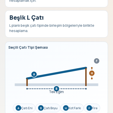
hesaplamak için.
Beşik L Çatı
L planlı beşik çatı tipinde birleşim bölgeleriyle birlikte
hesaplama.
Seçili Çatı Tipi Şeması
F
H
A
B
Tek Eğim
Çatı Eni
Çatı Boyu
Kot Farkı
Fire
A
B
H
F