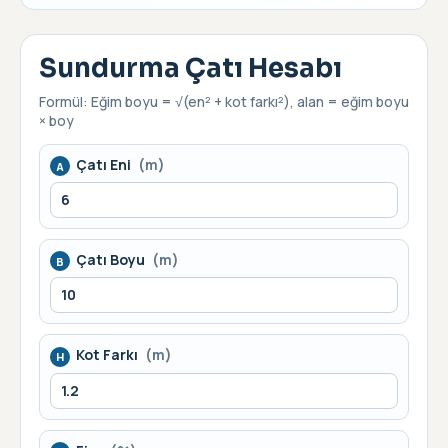
Sundurma Çatı Hesabı
Formül: Eğim boyu = √(en² + kot farkı²), alan = eğim boyu
× boy
Çatı Eni
(m)
A
Çatı Boyu
(m)
B
Kot Farkı
(m)
H